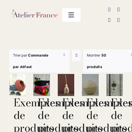
Passer
au
Toggle
contenu
Navigation
Les producteurs
Contact
Trier par
Commande
Montrer
50
par défaut
produits
Exemples
Exemples
Exemples
Exemple
Exe
de
de
de
de
de
produits
produits
produits
produits
prod