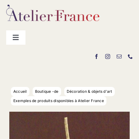
Passer
au
contenu
Toggle
Navigation
Les producteurs
Contact
Accueil
Boutique -de
Décoration & objets d'art
Exemples de produits disponibles à Atelier France