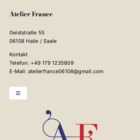
Atelier France
Geiststraße 55
06108 Halle / Saale
Kontakt
Telefon: +49 179 1235809
E-Mail: atelierfrance06108@gmail.com
Toggle
Navigation
Mentions légales
Contact