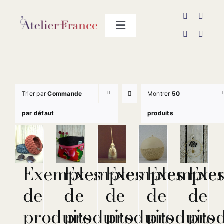
Passer
au
Toggle
contenu
Navigation
Les producteurs
Contact
Trier par
Commande
Montrer
50
par défaut
produits
Exemples
Exemples
Exemples
Exemple
Exe
de
de
de
de
de
produits
produits
produits
produits
prod