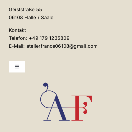
Geiststraße 55
06108 Halle / Saale
Kontakt
Telefon: +49 179 1235809
E-Mail: atelierfrance06108@gmail.com
Toggle
Navigation
Mentions légales
Contact