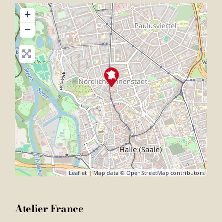
+
−
Leaflet
| Map data ©
OpenStreetMap
contributors
Atelier France