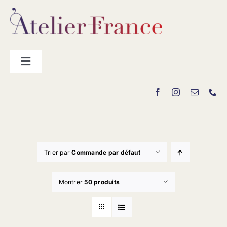
Passer
au
contenu
Toggle
Navigation
Les producteurs
Contact
Trier par
Commande par défaut
Montrer
50 produits