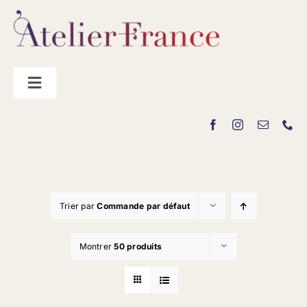
Passer
au
contenu
Toggle
Navigation
Les producteurs
Contact
Trier par
Commande par défaut
Montrer
50 produits