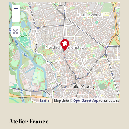
+
−
Leaflet
| Map data ©
OpenStreetMap
contributors
Atelier France