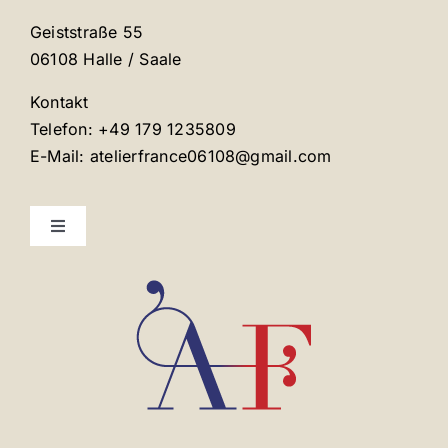
Geiststraße 55
06108 Halle / Saale
Kontakt
Telefon: +49 179 1235809
E-Mail: atelierfrance06108@gmail.com
Toggle
Navigation
Mentions légales
Contact