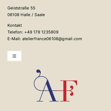
Geiststraße 55
06108 Halle / Saale
Kontakt
Telefon: +49 179 1235809
E-Mail: atelierfrance06108@gmail.com
Toggle
Navigation
Mentions légales
Contact