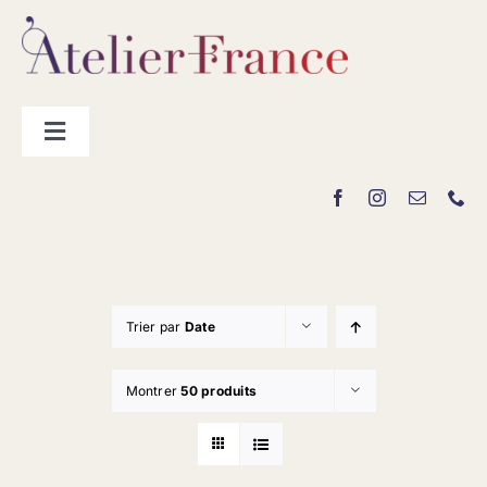
Passer
au
contenu
Toggle
Navigation
Les producteurs
Contact
Trier par
Date
Montrer
50 produits