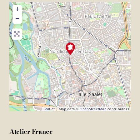
+
−
Leaflet
| Map data ©
OpenStreetMap
contributors
Atelier France