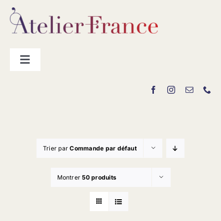
Passer
au
contenu
Toggle
Navigation
Les producteurs
Contact
Trier par
Commande par défaut
Montrer
50 produits