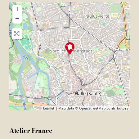
+
−
Leaflet
| Map data ©
OpenStreetMap
contributors
Atelier France