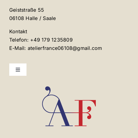
Geiststraße 55
06108 Halle / Saale
Kontakt
Telefon: +49 179 1235809
E-Mail: atelierfrance06108@gmail.com
Toggle
Navigation
Mentions légales
Contact