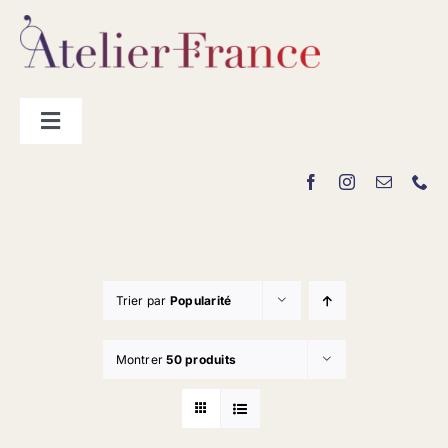
Passer
au
contenu
Toggle
Navigation
Les producteurs
Contact
Trier par
Popularité
Montrer
50 produits