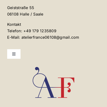
Geiststraße 55
06108 Halle / Saale
Kontakt
Telefon: +49 179 1235809
E-Mail: atelierfrance06108@gmail.com
Toggle
Navigation
Mentions légales
Contact