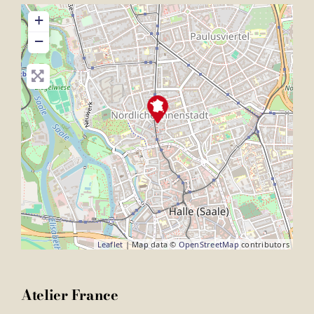
+
−
Leaflet
| Map data ©
OpenStreetMap
contributors
Atelier France