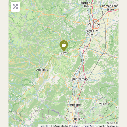
Leaflet
| Map data ©
OpenStreetMap
contributors