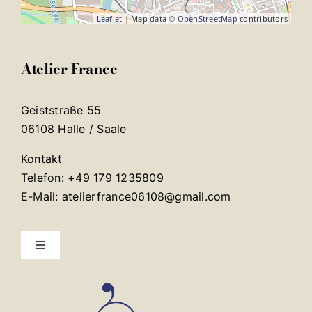
Leaflet
| Map data ©
OpenStreetMap
contributors
Atelier France
Geiststraße 55
06108 Halle / Saale
Kontakt
Telefon: +49 179 1235809
E-Mail: atelierfrance06108@gmail.com
Toggle
Navigation
Mentions légales