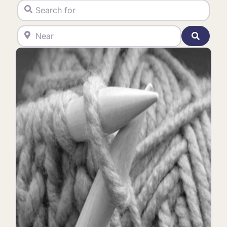
Search for
Uncategorized
Vaisselle - Céramique
Near
Vêtements
Search