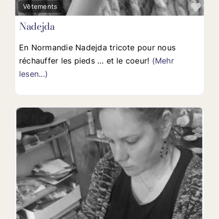
Favo
Vêtements
Nadejda
En Normandie Nadejda tricote pour nous
réchauffer les pieds … et le coeur!
(Mehr
lesen...)