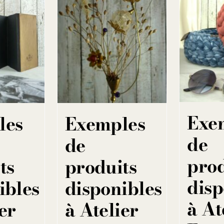
Exe
les
Exemples
de
de
prod
ts
produits
disp
ibles
disponibles
à At
er
à Atelier