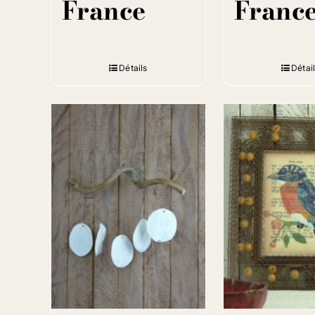
France
Franc
Détails
Détai