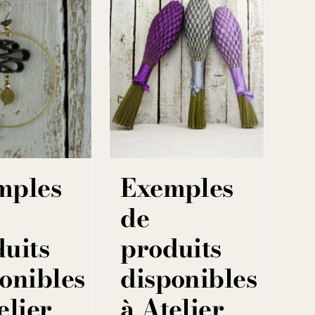
mples
Exemples
de
uits
produits
onibles
disponibles
elier
à Atelier