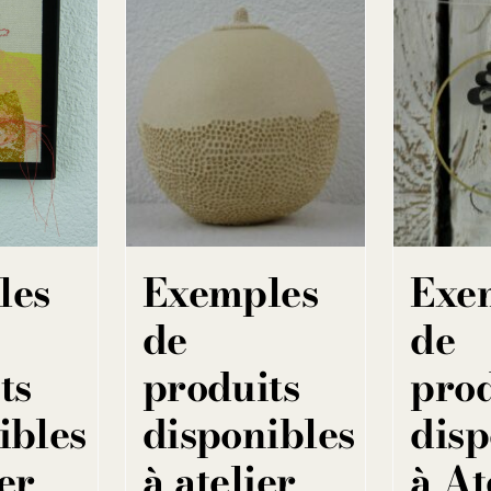
les
Exemples
Exe
de
de
ts
produits
prod
ibles
disponibles
disp
er
à atelier
à At