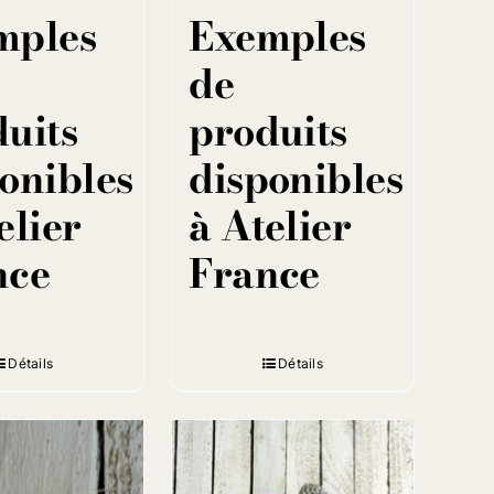
mples
Exemples
de
uits
produits
onibles
disponibles
elier
à Atelier
nce
France
Détails
Détails