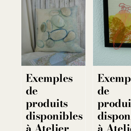
Exemples
Exemp
de
de
produits
produi
disponibles
dispon
à Atelier
à Ateli