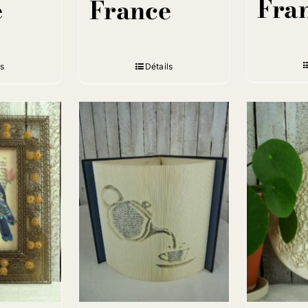
Fra
e
France
ls
Détails