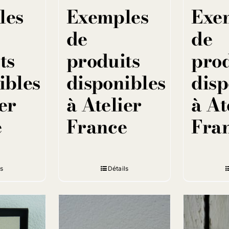
les
Exemples
Exe
de
de
ts
produits
prod
ibles
disponibles
disp
er
à Atelier
à At
e
France
Fra
ls
Détails