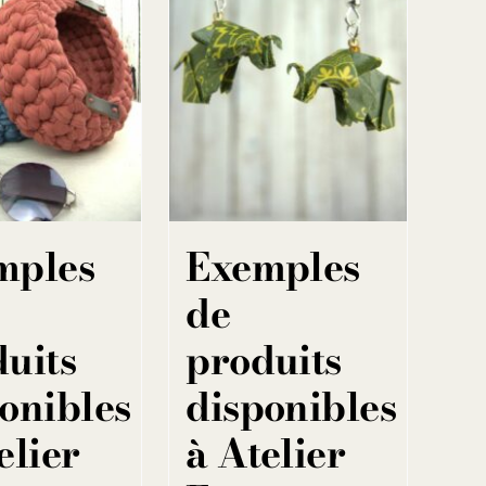
mples
Exemples
de
uits
produits
onibles
disponibles
elier
à Atelier