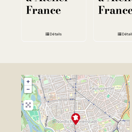
France
Franc
Détails
Détai
+
−