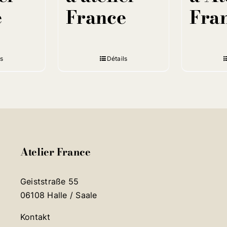
e
France
Fra
ls
Détails
Atelier France
Geiststraße 55
06108 Halle / Saale
Kontakt