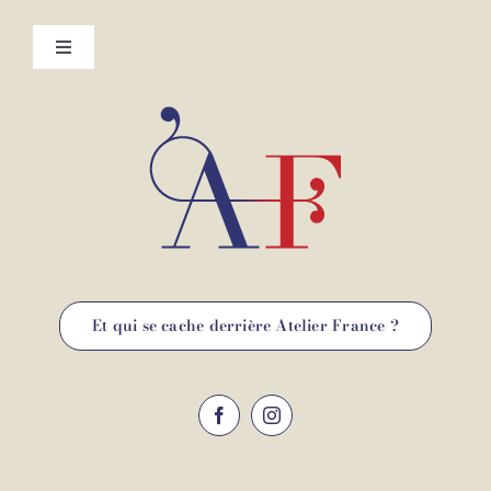
Toggle
Navigation
Mentions légales
Contact
Et qui se cache derrière Atelier France ?