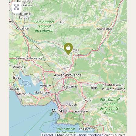
Leaflet
| Map data ©
OpenStreetMap
contributors